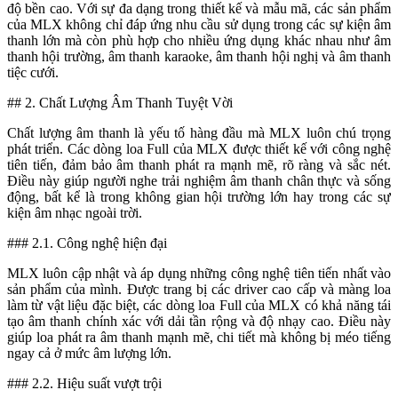
độ bền cao. Với sự đa dạng trong thiết kế và mẫu mã, các sản phẩm
của MLX không chỉ đáp ứng nhu cầu sử dụng trong các sự kiện âm
thanh lớn mà còn phù hợp cho nhiều ứng dụng khác nhau như âm
thanh hội trường, âm thanh karaoke, âm thanh hội nghị và âm thanh
tiệc cưới.
## 2. Chất Lượng Âm Thanh Tuyệt Vời
Chất lượng âm thanh là yếu tố hàng đầu mà MLX luôn chú trọng
phát triển. Các dòng loa Full của MLX được thiết kế với công nghệ
tiên tiến, đảm bảo âm thanh phát ra mạnh mẽ, rõ ràng và sắc nét.
Điều này giúp người nghe trải nghiệm âm thanh chân thực và sống
động, bất kể là trong không gian hội trường lớn hay trong các sự
kiện âm nhạc ngoài trời.
### 2.1. Công nghệ hiện đại
MLX luôn cập nhật và áp dụng những công nghệ tiên tiến nhất vào
sản phẩm của mình. Được trang bị các driver cao cấp và màng loa
làm từ vật liệu đặc biệt, các dòng loa Full của MLX có khả năng tái
tạo âm thanh chính xác với dải tần rộng và độ nhạy cao. Điều này
giúp loa phát ra âm thanh mạnh mẽ, chi tiết mà không bị méo tiếng
ngay cả ở mức âm lượng lớn.
### 2.2. Hiệu suất vượt trội