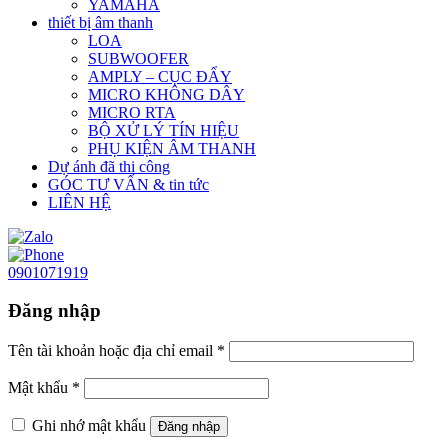
YAMAHA
thiết bị âm thanh
LOA
SUBWOOFER
AMPLY – CỤC ĐẨY
MICRO KHÔNG DÂY
MICRO RTA
BỘ XỬ LÝ TÍN HIỆU
PHỤ KIỆN ÂM THANH
Dự ánh đã thi công
GÓC TƯ VẤN & tin tức
LIÊN HỆ
0901071919
Đăng nhập
Tên tài khoản hoặc địa chỉ email
*
Mật khẩu
*
Ghi nhớ mật khẩu
Đăng nhập