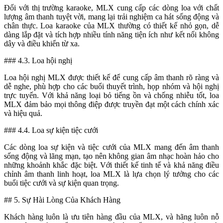
Đối với thị trường karaoke, MLX cung cấp các dòng loa với chất
lượng âm thanh tuyệt vời, mang lại trải nghiệm ca hát sống động và
chân thực. Loa karaoke của MLX thường có thiết kế nhỏ gọn, dễ
dàng lắp đặt và tích hợp nhiều tính năng tiện ích như kết nối không
dây và điều khiển từ xa.
### 4.3. Loa hội nghị
Loa hội nghị MLX được thiết kế để cung cấp âm thanh rõ ràng và
dễ nghe, phù hợp cho các buổi thuyết trình, họp nhóm và hội nghị
trực tuyến. Với khả năng loại bỏ tiếng ồn và chống nhiễu tốt, loa
MLX đảm bảo mọi thông điệp được truyền đạt một cách chính xác
và hiệu quả.
### 4.4. Loa sự kiện tiệc cưới
Các dòng loa sự kiện và tiệc cưới của MLX mang đến âm thanh
sống động và lãng mạn, tạo nên không gian âm nhạc hoàn hảo cho
những khoảnh khắc đặc biệt. Với thiết kế tinh tế và khả năng điều
chỉnh âm thanh linh hoạt, loa MLX là lựa chọn lý tưởng cho các
buổi tiệc cưới và sự kiện quan trọng.
## 5. Sự Hài Lòng Của Khách Hàng
Khách hàng luôn là ưu tiên hàng đầu của MLX, và hãng luôn nỗ