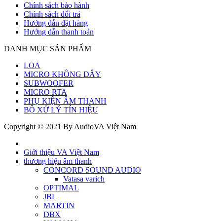
Chính sách bảo hành
Chính sách đổi trả
Hướng dẫn đặt hàng
Hướng dẫn thanh toán
DANH MỤC SẢN PHẨM
LOA
MICRO KHÔNG DÂY
SUBWOOFER
MICRO RTA
PHỤ KIỆN ÂM THANH
BỘ XỬ LÝ TÍN HIỆU
Copyright © 2021 By AudioVA Việt Nam
Giới thiệu VA Việt Nam
thương hiệu âm thanh
CONCORD SOUND AUDIO
Vatasa varich
OPTIMAL
JBL
MARTIN
DBX