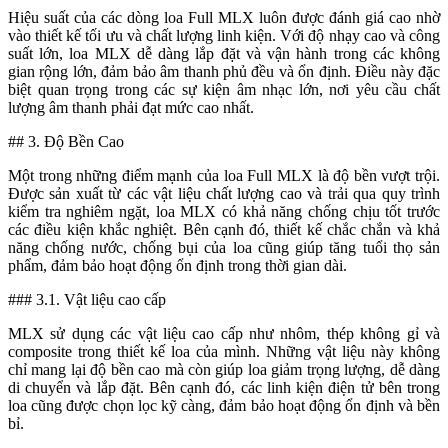
Hiệu suất của các dòng loa Full MLX luôn được đánh giá cao nhờ
vào thiết kế tối ưu và chất lượng linh kiện. Với độ nhạy cao và công
suất lớn, loa MLX dễ dàng lắp đặt và vận hành trong các không
gian rộng lớn, đảm bảo âm thanh phủ đều và ổn định. Điều này đặc
biệt quan trọng trong các sự kiện âm nhạc lớn, nơi yêu cầu chất
lượng âm thanh phải đạt mức cao nhất.
## 3. Độ Bền Cao
Một trong những điểm mạnh của loa Full MLX là độ bền vượt trội.
Được sản xuất từ các vật liệu chất lượng cao và trải qua quy trình
kiểm tra nghiêm ngặt, loa MLX có khả năng chống chịu tốt trước
các điều kiện khắc nghiệt. Bên cạnh đó, thiết kế chắc chắn và khả
năng chống nước, chống bụi của loa cũng giúp tăng tuổi thọ sản
phẩm, đảm bảo hoạt động ổn định trong thời gian dài.
### 3.1. Vật liệu cao cấp
MLX sử dụng các vật liệu cao cấp như nhôm, thép không gỉ và
composite trong thiết kế loa của mình. Những vật liệu này không
chỉ mang lại độ bền cao mà còn giúp loa giảm trọng lượng, dễ dàng
di chuyển và lắp đặt. Bên cạnh đó, các linh kiện điện tử bên trong
loa cũng được chọn lọc kỹ càng, đảm bảo hoạt động ổn định và bền
bỉ.