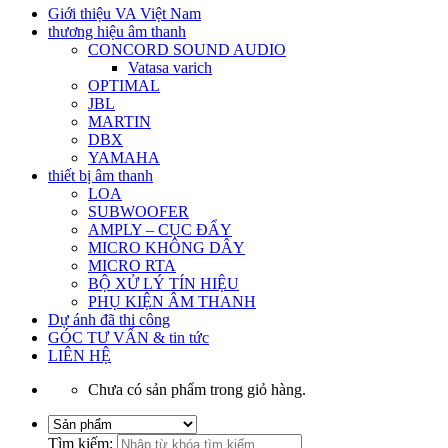
Giới thiệu VA Việt Nam
thương hiệu âm thanh
CONCORD SOUND AUDIO
Vatasa varich
OPTIMAL
JBL
MARTIN
DBX
YAMAHA
thiết bị âm thanh
LOA
SUBWOOFER
AMPLY – CỤC ĐẨY
MICRO KHÔNG DÂY
MICRO RTA
BỘ XỬ LÝ TÍN HIỆU
PHỤ KIỆN ÂM THANH
Dự ánh đã thi công
GÓC TƯ VẤN & tin tức
LIÊN HỆ
Chưa có sản phẩm trong giỏ hàng.
Tìm kiếm: