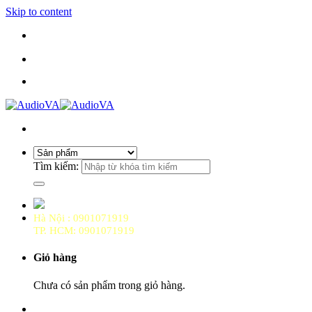
Skip to content
860 Xô Viết Nghệ Tĩnh, P.25, Bình Thạnh, HCM
THEO DÕI CHÚNG TÔI
Tìm kiếm:
Hà Nội : 0901071919
TP. HCM: 0901071919
Giỏ hàng
Chưa có sản phẩm trong giỏ hàng.