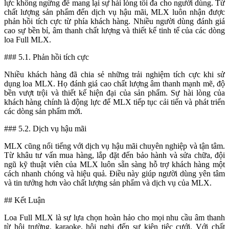
lực không ngừng để mang lại sự hài lòng tối đa cho người dùng. Từ
chất lượng sản phẩm đến dịch vụ hậu mãi, MLX luôn nhận được
phản hồi tích cực từ phía khách hàng. Nhiều người dùng đánh giá
cao sự bền bỉ, âm thanh chất lượng và thiết kế tinh tế của các dòng
loa Full MLX.
### 5.1. Phản hồi tích cực
Nhiều khách hàng đã chia sẻ những trải nghiệm tích cực khi sử
dụng loa MLX. Họ đánh giá cao chất lượng âm thanh mạnh mẽ, độ
bền vượt trội và thiết kế hiện đại của sản phẩm. Sự hài lòng của
khách hàng chính là động lực để MLX tiếp tục cải tiến và phát triển
các dòng sản phẩm mới.
### 5.2. Dịch vụ hậu mãi
MLX cũng nổi tiếng với dịch vụ hậu mãi chuyên nghiệp và tận tâm.
Từ khâu tư vấn mua hàng, lắp đặt đến bảo hành và sửa chữa, đội
ngũ kỹ thuật viên của MLX luôn sẵn sàng hỗ trợ khách hàng một
cách nhanh chóng và hiệu quả. Điều này giúp người dùng yên tâm
và tin tưởng hơn vào chất lượng sản phẩm và dịch vụ của MLX.
## Kết Luận
Loa Full MLX là sự lựa chọn hoàn hảo cho mọi nhu cầu âm thanh
từ hội trường, karaoke, hội nghị đến sự kiện tiệc cưới. Với chất