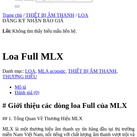
Trang chủ
/
THIẾT BỊ ÂM THANH
/
LOA
ĐĂNG KÝ NHẬN BÁO GIÁ
Lỗi:
Không tìm thấy biểu mẫu liên hệ.
Loa Full MLX
Danh mục:
LOA
,
MLA acoustic
,
THIẾT BỊ ÂM THANH
,
THƯƠNG HIỆU
Mô tả
Đánh giá (0)
# Giới thiệu các dòng loa Full của MLX
## 1. Tổng Quan Về Thương Hiệu MLX
MLX là một thương hiệu âm thanh uy tín hàng đầu tại thị trường
miền Nam Việt Nam, nổi tiếng với chất lượng âm thanh vượt trội và